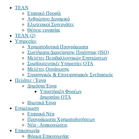
TEAN
Εταιρικό Προφίλ
Ανθρώπινο Δυναμικό
Εξωτερικοί Συνεργάτες
Θέσεις εργασίας
TEAN (2)
Υπηρεσίες
Χρηματοδοτικά Προγράμματα
Συστήματα Διαχείρησης Ποιότητας (ISO)
Μελέτες Περιβαλλοντικών Επιπτώσεων
Συμβουλευτικές Υπηρεσίες ΟΤΑ
Μελέτες Οργάνωσης
Στρατηγικός & Επιχειρησιακός Σχεδιασμός
Πελάτες / Έργα
Δημόσια Έργα
Υποστήριξη Φορέων
Δημοσίου ΟΤΑ
Ιδιωτικά Έργα
Ενημέρωση
Εταιρικά Νέα
Προγράμματα Χρηματοδοτήσεων
Νέα - Ανακοινώσεις
Επικοινωνία
Φόρμα Επικοινωνίας