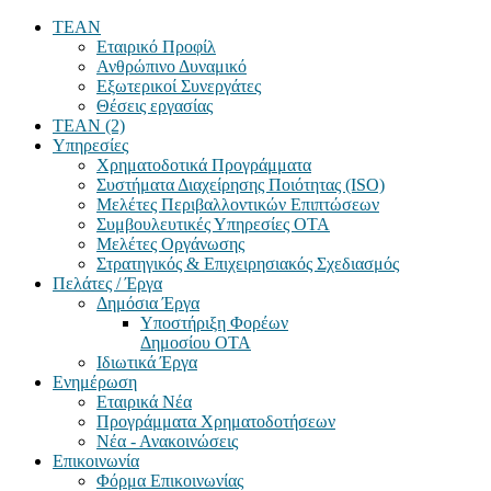
TEAN
Εταιρικό Προφίλ
Ανθρώπινο Δυναμικό
Εξωτερικοί Συνεργάτες
Θέσεις εργασίας
TEAN (2)
Υπηρεσίες
Χρηματοδοτικά Προγράμματα
Συστήματα Διαχείρησης Ποιότητας (ISO)
Μελέτες Περιβαλλοντικών Επιπτώσεων
Συμβουλευτικές Υπηρεσίες ΟΤΑ
Μελέτες Οργάνωσης
Στρατηγικός & Επιχειρησιακός Σχεδιασμός
Πελάτες / Έργα
Δημόσια Έργα
Υποστήριξη Φορέων
Δημοσίου ΟΤΑ
Ιδιωτικά Έργα
Ενημέρωση
Εταιρικά Νέα
Προγράμματα Χρηματοδοτήσεων
Νέα - Ανακοινώσεις
Επικοινωνία
Φόρμα Επικοινωνίας